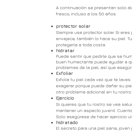
A continuación se presentan solo a
fresco, incluso a los 50 años.
protector solar
Siempre use protector solar. Si eres 
envejece, también lo hace su piel. 
protegerla a toda costa.
hidratar
Puede sentir que pedirle que se hum
buen humectante puede ayudar a que 
problemas de la piel, así que asegú
Exfoliar
Exfolia tu piel cada vez que te lave
exagerar porque puede dañar su piel.
otro problema adicional en tu rostro.
Ejercicio
Si quieres que tu rostro se vea salu
mantener un aspecto juvenil. Cuanto
Solo asegúrese de hacer ejercicio u
hidratado
El secreto para una piel sana, jove