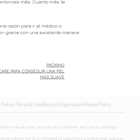
io, entonces más. Cuanto más te
a razón para ir al médico o
 con gracia con una excelente manera
PRÓXIMO
CARE PARA CONSEGUIR UNA PIEL
MÁS SUAVE
 Policy
|
Terms & Conditions
|
Shipping And Return Policy
ailers may be used, expired or counterfeit and can accordingly
dical advice nor is it intended to substitute professional counsel.