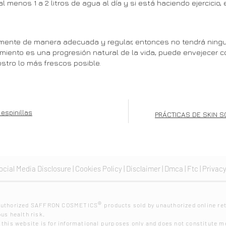
 al menos 1 a 2 litros de agua al día y si está haciendo ejercic
mente de manera adecuada y regular, entonces no tendrá ningun
cimiento es una progresión natural de la vida, puede envejecer
stro lo más frescos posible.
espinillas
PRÁCTICAS DE SKIN S
ocial Media Disclosure |
Cookies Policy
|
Disclaimer
|
Dmca
|
Ftc
|
Privacy
®
nauthorized SAFFRON COSMETICS
products sold by unauthorized online ret
us health risk.
 this website is for informational purposes only and does not constitute me