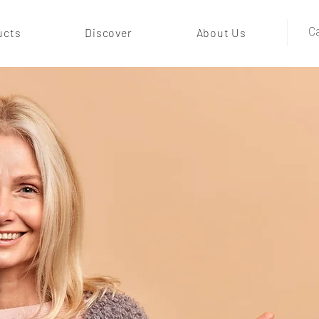
Ca
ucts
Discover
About Us