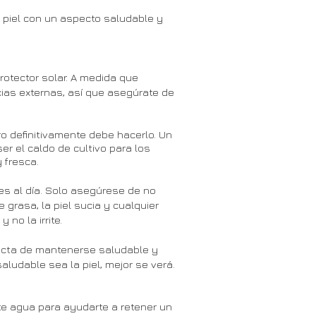
piel con un aspecto saludable y
protector solar. A medida que
ias externas, así que asegúrate de
o definitivamente debe hacerlo. Un
 el caldo de cultivo para los
 fresca.
ces al día. Solo asegúrese de no
 grasa, la piel sucia y cualquier
no la irrite.
rfecta de mantenerse saludable y
ludable sea la piel, mejor se verá.
te agua para ayudarte a retener un