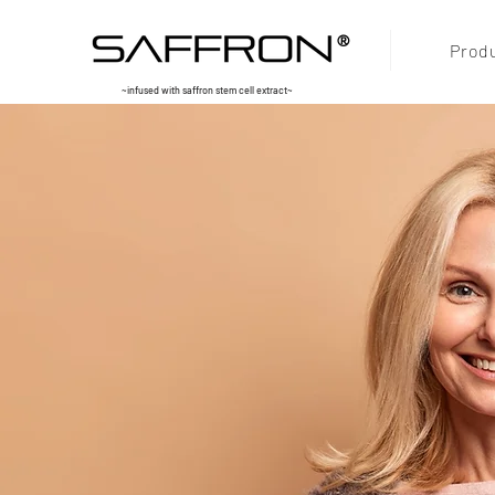
®
Prod
~infused with saffron stem cell extract~