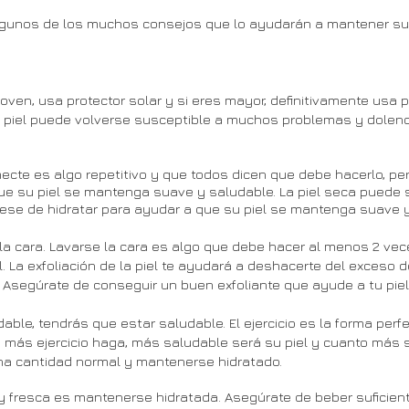
lgunos de los muchos consejos que lo ayudarán a mantener su 
joven, usa protector solar y si eres mayor, definitivamente usa 
Tu piel puede volverse susceptible a muchos problemas y dolenc
ecte es algo repetitivo y que todos dicen que debe hacerlo, per
su piel se mantenga suave y saludable. La piel seca puede ser
rese de hidratar para ayudar a que su piel se mantenga suave y
s la cara. Lavarse la cara es algo que debe hacer al menos 2 ve
 La exfoliación de la piel te ayudará a deshacerte del exceso de
 Asegúrate de conseguir un buen exfoliante que ayude a tu piel y 
dable, tendrás que estar saludable. El ejercicio es la forma pe
 más ejercicio haga, más saludable será su piel y cuanto más sa
na cantidad normal y mantenerse hidratado.
n y fresca es mantenerse hidratada. Asegúrate de beber suficien