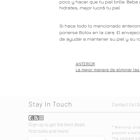
poco y hacer que tu piel brille. Beba
hidrates, mejor lucirá tu piel.
Si hace todo lo mencionado anterior
ponerse Botox en la cara. El enveje
de ayudar a mantener su piel y su ro
ANTERIOR
La mejor manera de eliminar las 
Stay In Touch
Contact Us
|
S
Sign up to get the best deals,
* Warning: U
first looks and more!
present a serio
The content on