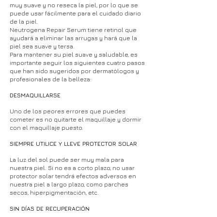
muy suave y no reseca la piel, por lo que se
puede usar fácilmente para el cuidado diario
de la piel.
Neutrogena Repair Serum tiene retinol que
ayudará a eliminar las arrugas y hará que la
piel sea suave y tersa.
Para mantener su piel suave y saludable, es
importante seguir los siguientes cuatro pasos
que han sido sugeridos por dermatólogos y
profesionales de la belleza:
DESMAQUILLARSE
Uno de los peores errores que puedes
cometer es no quitarte el maquillaje y dormir
con el maquillaje puesto.
SIEMPRE UTILICE Y LLEVE PROTECTOR SOLAR
La luz del sol puede ser muy mala para
nuestra piel. Si no es a corto plazo, no usar
protector solar tendrá efectos adversos en
nuestra piel a largo plazo, como parches
secos, hiperpigmentación, etc.
SIN DÍAS DE RECUPERACIÓN