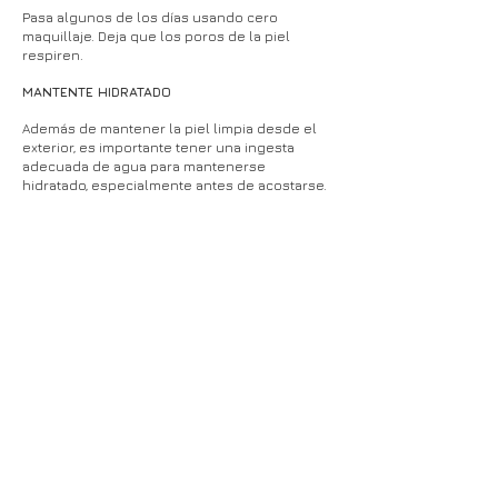
Pasa algunos de los días usando cero
maquillaje. Deja que los poros de la piel
respiren.
MANTENTE HIDRATADO
Además de mantener la piel limpia desde el
exterior, es importante tener una ingesta
adecuada de agua para mantenerse
hidratado, especialmente antes de acostarse.
Es importante seguir un régimen adecuado
de cuidado de la piel mediante el uso de
buenos productos. Aparte de eso, seguir
algunas buenas prácticas para la piel y
mantener una dieta adecuada ayudará a
obtener la piel impecable que todos
deseamos.
PRÓXIMO
ANTERIOR
MI VIAJE HACIA UNA MIRADA
Consejos para la piel de
REJUVENECEDORA
mujeres mayores de 50
años
Stay In Touch