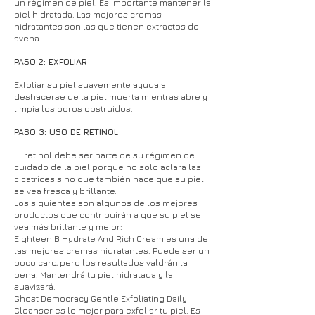
un régimen de piel. Es importante mantener la
piel hidratada. Las mejores cremas
hidratantes son las que tienen extractos de
avena.
PASO 2: EXFOLIAR
Exfoliar su piel suavemente ayuda a
deshacerse de la piel muerta mientras abre y
limpia los poros obstruidos.
PASO 3: USO DE RETINOL
El retinol debe ser parte de su régimen de
cuidado de la piel porque no solo aclara las
cicatrices sino que también hace que su piel
se vea fresca y brillante.
Los siguientes son algunos de los mejores
productos que contribuirán a que su piel se
vea más brillante y mejor:
Eighteen B Hydrate And Rich Cream es una de
las mejores cremas hidratantes. Puede ser un
poco caro, pero los resultados valdrán la
pena. Mantendrá tu piel hidratada y la
suavizará.
Ghost Democracy Gentle Exfoliating Daily
Cleanser es lo mejor para exfoliar tu piel. Es